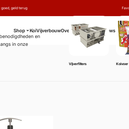
t goed, geld terug
Favo
Shop
Koi
Vijverbouw
Over ons
Contact
Reviews
erbenodigdheden en
langs in onze
Vijverbenodigdheden
Vijverfilters
Koivoer