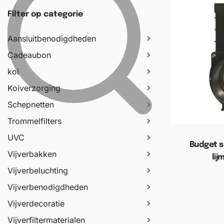
Filter op categorie
Aansluitbenodigdheden
Cadeaubon
koi
Koiverzorging
Schepnetten
Trommelfilters
UVC
Budget s
Vijverbakken
lij
Vijverbeluchting
Toevoege
Vijverbenodigdheden
Vijverdecoratie
Vijverfiltermaterialen