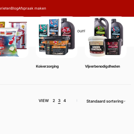
rieten
Blog
Afspraak maken
Zoeken
Account
Winkelwagen
0
Koiverzorging
Vijverbenodigdheden
VIEW
2
3
4
Standaard sortering