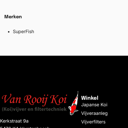
Merken
SuperFish
Winkel
Japanse Koi
Vijveraanleg
Kerkstraat 9a
Vijverfilters