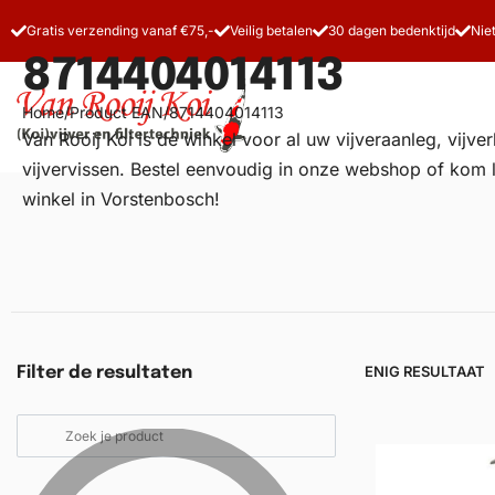
Gratis verzending vanaf €75,-
Veilig betalen
30 dagen bedenktijd
Nie
8714404014113
Home
/
Product EAN
/
8714404014113
Van Rooij Koi is dé winkel voor al uw
vijveraanleg
, vijv
vijvervissen. Bestel eenvoudig in onze webshop of kom 
winkel in Vorstenbosch!
Vijverfilters
Koivoer
Koiverzorging
ENIG RESULTAAT
Filter de resultaten