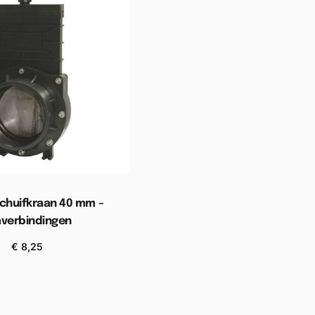
chuifkraan 40 mm –
mverbindingen
€
8,25
n aan winkelwagen