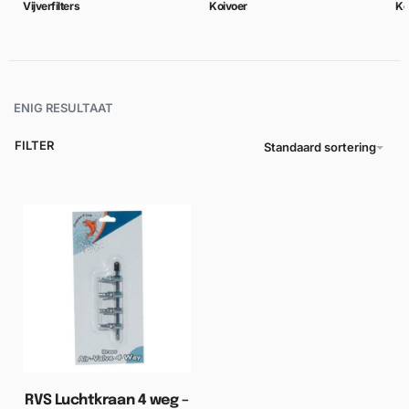
Vijverfilters
Koivoer
Ko
ENIG RESULTAAT
FILTER
Standaard sortering
RVS Luchtkraan 4 weg –