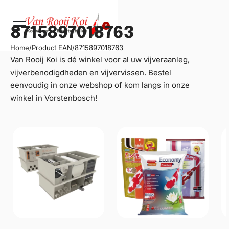
0
8715897018763
Home
/
Product EAN
/
8715897018763
Van Rooij Koi is dé winkel voor al uw
vijveraanleg
,
vijverbenodigdheden en vijvervissen. Bestel
eenvoudig in onze webshop of kom langs in onze
winkel in Vorstenbosch!