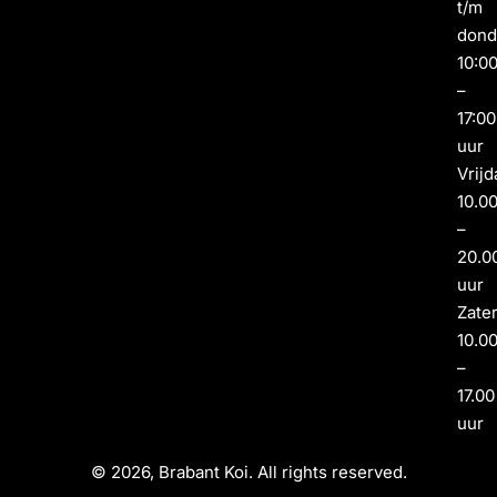
t/m
dond
10:0
–
17:00
uur
Vrijd
10.0
–
20.0
uur
Zate
10.0
–
17.00
uur
© 2026, Brabant Koi. All rights reserved.