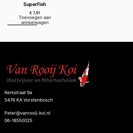
SuperFish
€
7,91
Toevoegen aan
winkelwagen
Kerkstraat 9a
5476 KA Vorstenbosch
Peter@vanrooij-koi.nl
06-18550025