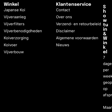
Winkel
Klantenservice
S
Japanse Koi
Contact
h
o
Vijveraanleg
Over ons
w
Vijverfilters
Verzend- en retourbeleid
tu
in
Vijverbenodigdheden
Disclaimer
&
Koiverzorging
Algemene voorwaarden
W
in
Koivoer
Nieuws
k
Vijverbouw
el
7
dage
per
wee
geo
op
afsp
Maa