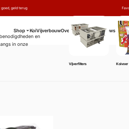
t goed, geld terug
Favo
Shop
Koi
Vijverbouw
Over ons
Contact
Reviews
erbenodigdheden en
langs in onze
Vijverbenodigdheden
Vijverfilters
Koivoer