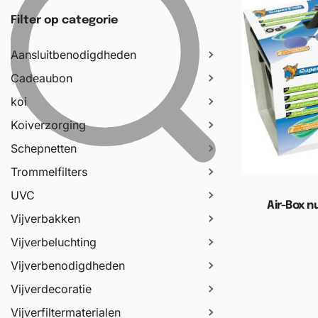
Filter op categorie
Aansluitbenodigdheden
Cadeaubon
koi
Koiverzorging
Schepnetten
Trommelfilters
UVC
Air-Box n
Vijverbakken
Vijverbeluchting
Toevoege
Vijverbenodigdheden
Vijverdecoratie
Vijverfiltermaterialen