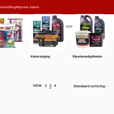
rieten
Blog
Afspraak maken
Zoeken
Account
Winkelwagen
0
Koiverzorging
Vijverbenodigdheden
VIEW
2
3
4
Standaard sortering