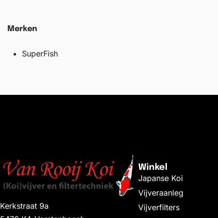
Merken
SuperFish
Winkel
Japanse Koi
Vijveraanleg
Kerkstraat 9a
Vijverfilters