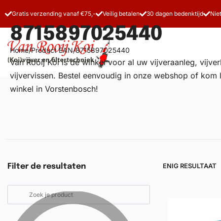
Gratis verzending vanaf €75,-
Veilig betalen
30 dagen bedenktijd
Nie
8715897025440
Home
/
Product EAN
/
8715897025440
Van Rooij Koi is dé winkel voor al uw
vijveraanleg
, vijv
vijvervissen. Bestel eenvoudig in onze webshop of kom 
winkel in Vorstenbosch!
Vijverfilters
Koivoer
Koiverzorging
ENIG RESULTAAT
Filter de resultaten