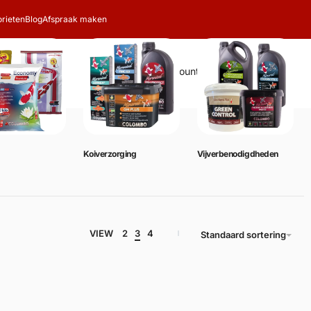
rieten
Blog
Afspraak maken
Zoeken
Account
Winkelwagen
0
Koiverzorging
Vijverbenodigdheden
VIEW
2
3
4
Standaard sortering