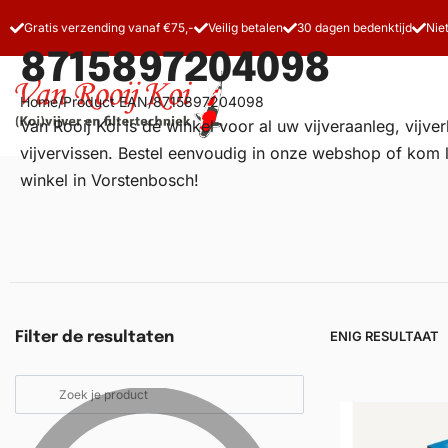
Gratis verzending vanaf €75,-
Veilig betalen
30 dagen bedenktijd
Nie
8715897204098
Home
/
Product EAN
/
8715897204098
Van Rooij Koi is dé winkel voor al uw
vijveraanleg
, vijv
vijvervissen. Bestel eenvoudig in onze webshop of kom 
winkel in Vorstenbosch!
Vijverfilters
Koivoer
Koiverzorging
ENIG RESULTAAT
Filter de resultaten