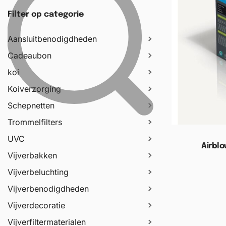
Filter op categorie
Aansluitbenodigdheden
Cadeaubon
koi
Koiverzorging
Schepnetten
Trommelfilters
UVC
Airblo
Vijverbakken
Vijverbeluchting
Toevoege
Vijverbenodigdheden
Vijverdecoratie
Vijverfiltermaterialen