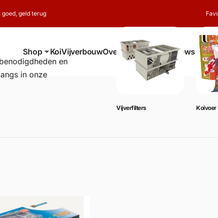
t goed, geld terug
Favo
Shop
Koi
Vijverbouw
Over ons
Contact
Reviews
erbenodigdheden en
langs in onze
Vijverbenodigdheden
Vijverfilters
Koivoer