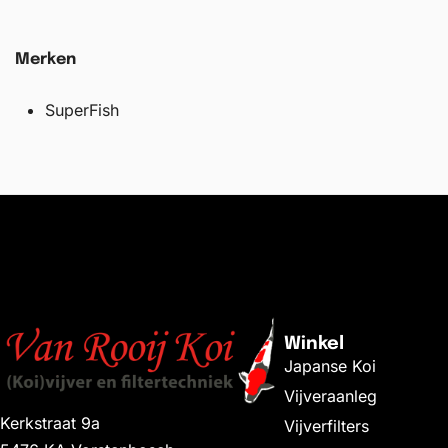
Merken
SuperFish
Winkel
Japanse Koi
Vijveraanleg
Kerkstraat 9a
Vijverfilters