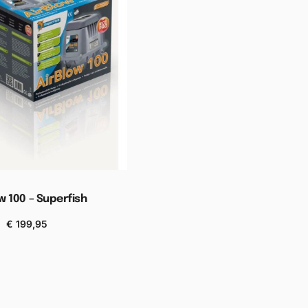
w 100 – Superfish
€
199,95
n aan winkelwagen