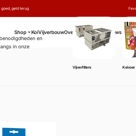
t goed, geld terug
Favo
Shop
Koi
Vijverbouw
Over ons
Contact
Reviews
erbenodigdheden en
langs in onze
Vijverbenodigdheden
Vijverfilters
Koivoer