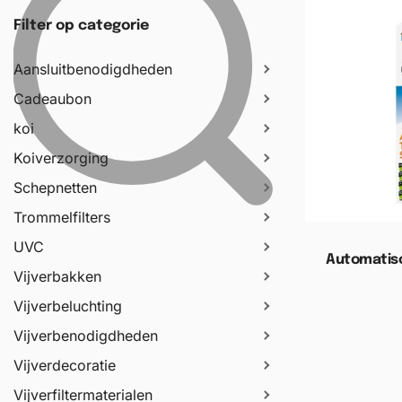
Filter op categorie
Aansluitbenodigdheden
Cadeaubon
koi
Koiverzorging
Schepnetten
Trommelfilters
UVC
Automatis
Vijverbakken
Vijverbeluchting
Toevoege
Vijverbenodigdheden
Vijverdecoratie
Vijverfiltermaterialen