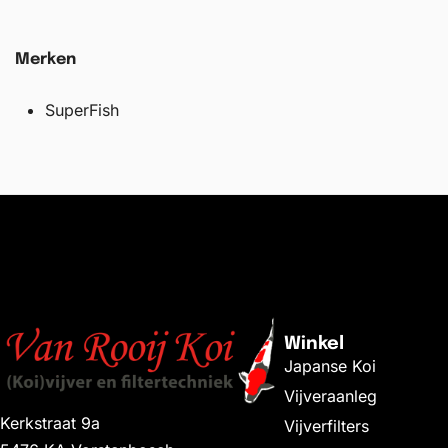
Merken
SuperFish
Winkel
Japanse Koi
Vijveraanleg
Kerkstraat 9a
Vijverfilters