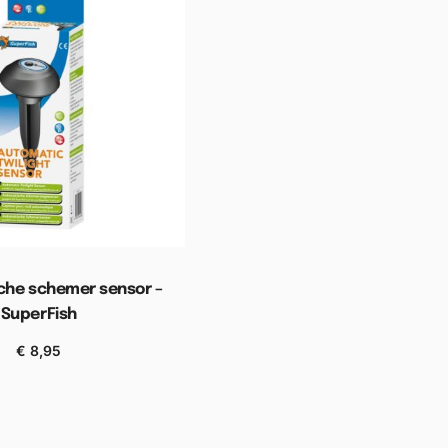
che schemer sensor –
SuperFish
€
8,95
n aan winkelwagen