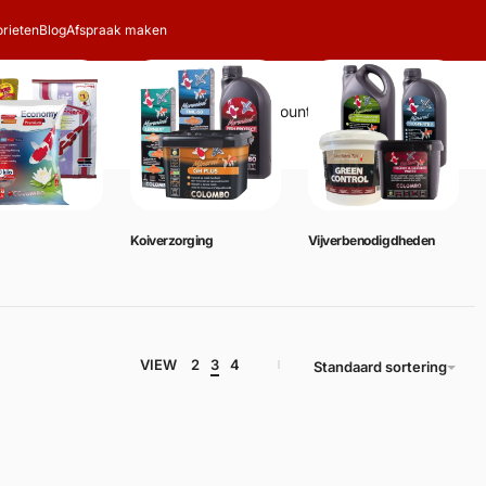
rieten
Blog
Afspraak maken
Zoeken
Account
Winkelwagen
0
Koiverzorging
Vijverbenodigdheden
VIEW
2
3
4
Standaard sortering