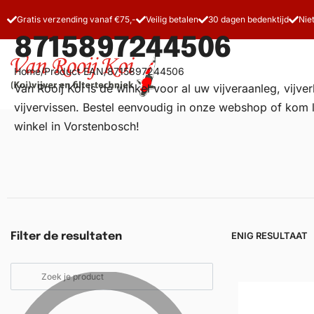
Gratis verzending vanaf €75,-
Veilig betalen
30 dagen bedenktijd
Nie
8715897244506
Home
/
Product EAN
/
8715897244506
Van Rooij Koi is dé winkel voor al uw
vijveraanleg
, vijv
vijvervissen. Bestel eenvoudig in onze webshop of kom 
winkel in Vorstenbosch!
Vijverfilters
Koivoer
Koiverzorging
ENIG RESULTAAT
Filter de resultaten