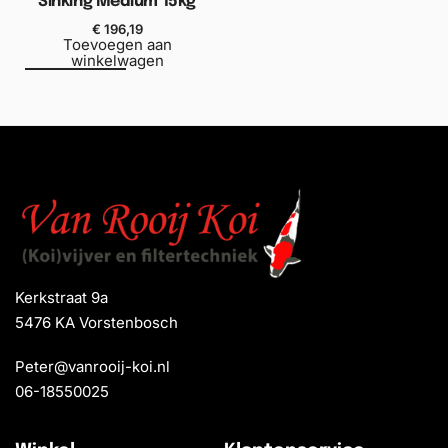
Sinking Medium 15kg
€
196,19
Toevoegen aan
winkelwagen
Kerkstraat 9a
5476 KA Vorstenbosch
Peter@vanrooij-koi.nl
06-18550025