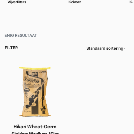
Vijverfilters
Koivoer
Ko
ENIG RESULTAAT
FILTER
Standaard sortering
Hikari Wheat-Germ