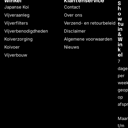
Winkel
Klantenservice
S
Japanse Koi
Contact
h
o
Vijveraanleg
Over ons
w
Vijverfilters
Verzend- en retourbeleid
tu
in
Vijverbenodigdheden
Disclaimer
&
Koiverzorging
Algemene voorwaarden
W
in
Koivoer
Nieuws
k
Vijverbouw
el
7
dage
per
wee
geo
op
afsp
Maa
t/m