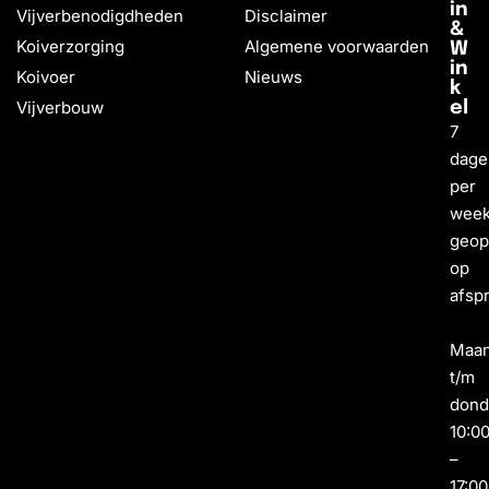
in
Vijverbenodigdheden
Disclaimer
&
Koiverzorging
Algemene voorwaarden
W
in
Koivoer
Nieuws
k
Vijverbouw
el
7
dage
per
wee
geo
op
afsp
Maa
t/m
dond
10:0
–
17:00