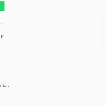
,-
ijk
or
rfilters