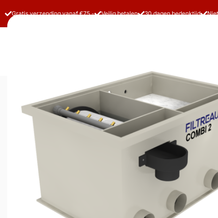
Gratis verzending vanaf €75,-
Veilig betalen
30 dagen bedenktijd
Nie