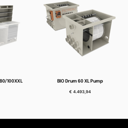
 80/100XXL
BIO Drum 60 XL Pump
€
4.493,94
elwagen
Toevoegen aan winkelwagen