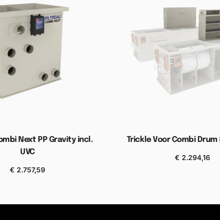
ombi Next PP Gravity incl.
Trickle Voor Combi Drum
UVC
€
2.294,16
Toevoegen aan wink
€
2.757,59
gen aan winkelwagen