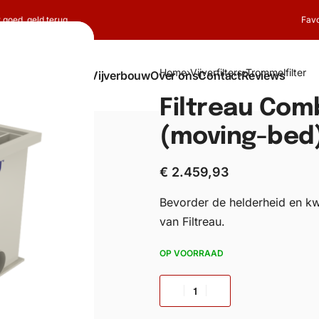
t goed, geld terug
Favo
Home
›
Vijverfilters
›
Trommelfilter
Shop
Koi
Vijverbouw
Over ons
Contact
Reviews
Filtreau Com
(moving-bed)
€
2.459,93
Bevorder de helderheid en kw
van Filtreau.
OP VOORRAAD