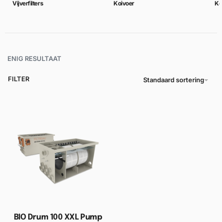
Vijverfilters
Koivoer
Ko
ENIG RESULTAAT
FILTER
Standaard sortering
BIO Drum 100 XXL Pump