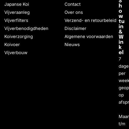
S
Japanse Koi
Contact
h
o
Vijveraanleg
Over ons
w
Vijverfilters
Verzend- en retourbeleid
tu
in
Vijverbenodigdheden
Disclaimer
&
Koiverzorging
Algemene voorwaarden
W
in
Koivoer
Nieuws
k
Vijverbouw
el
7
dage
per
wee
geo
op
afsp
Maa
t/m