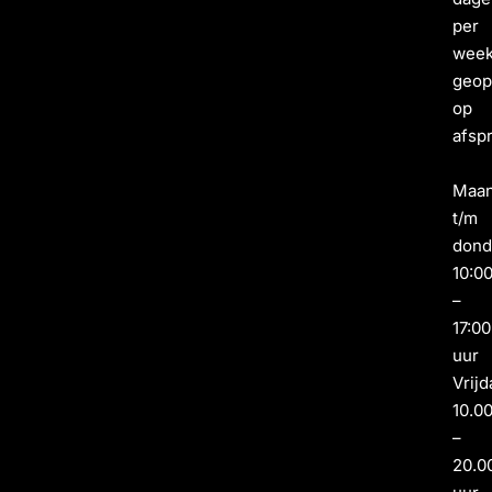
per
wee
geo
op
afsp
Maa
t/m
dond
10:0
–
17:00
uur
Vrijd
10.0
–
20.0