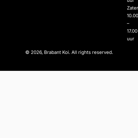
uur
Zate
10.0
–
17.00
uur
© 2026, Brabant Koi. All rights reserved.