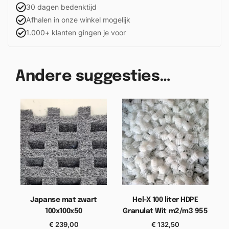
30 dagen bedenktijd
Afhalen in onze winkel mogelijk
1.000+ klanten gingen je voor
Andere suggesties…
Japanse mat zwart
Hel-X 100 liter HDPE
T
100x100x50
Granulat Wit m2/m3 955
€
239,00
€
132,50