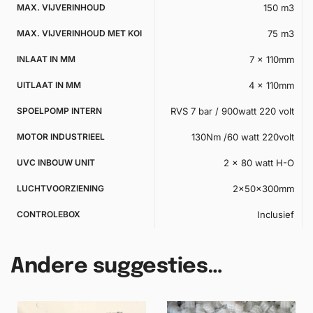
MAX. VIJVERINHOUD
150 m3
MAX. VIJVERINHOUD MET KOI
75 m3
INLAAT IN MM
7 x 110mm
UITLAAT IN MM
4 x 110mm
SPOELPOMP INTERN
RVS 7 bar / 900watt 220 volt
MOTOR INDUSTRIEEL
130Nm /60 watt 220volt
UVC INBOUW UNIT
2 x 80 watt H-O
LUCHTVOORZIENING
2x50x300mm
CONTROLEBOX
Inclusief
Andere suggesties…