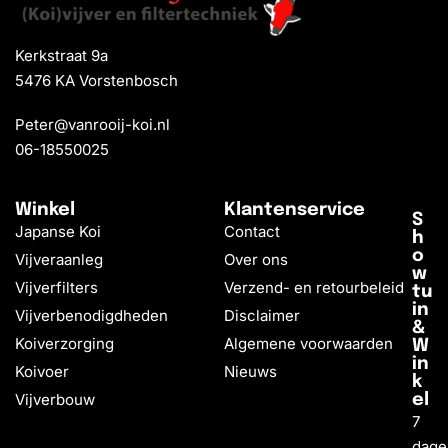
Kerkstraat 9a
5476 KA Vorstenbosch
Peter@vanrooij-koi.nl
06-18550025
Winkel
Klantenservice
S
Japanse Koi
Contact
h
o
Vijveraanleg
Over ons
w
Vijverfilters
Verzend- en retourbeleid
tu
in
Vijverbenodigdheden
Disclaimer
&
Koiverzorging
Algemene voorwaarden
W
in
Koivoer
Nieuws
k
Vijverbouw
el
7
dage