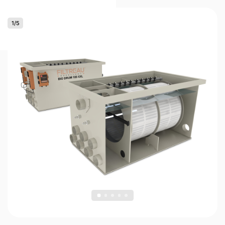
1
/
5
0