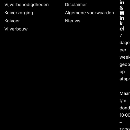
in
Vijverbenodigdheden
Disclaimer
&
Koiverzorging
Algemene voorwaarden
W
in
Koivoer
Nieuws
k
Vijverbouw
el
7
dage
per
wee
geo
op
afsp
Maa
t/m
dond
10:0
–
17:00