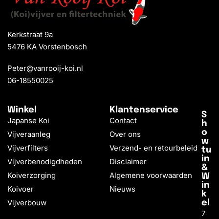
Kerkstraat 9a
5476 KA Vorstenbosch
Peter@vanrooij-koi.nl
06-18550025
Winkel
Klantenservice
S
Japanse Koi
Contact
h
o
Vijveraanleg
Over ons
w
Vijverfilters
Verzend- en retourbeleid
tu
in
Vijverbenodigdheden
Disclaimer
&
Koiverzorging
Algemene voorwaarden
W
in
Koivoer
Nieuws
k
Vijverbouw
el
7