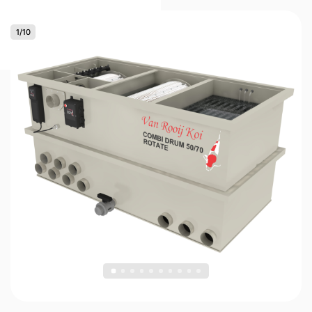
1
/
10
0