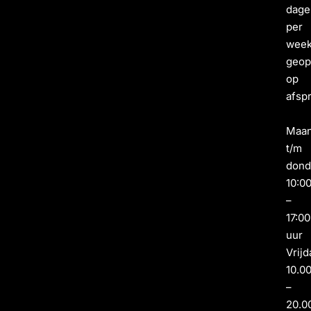
dage
per
wee
geo
op
afsp
Maa
t/m
dond
10:0
–
17:00
uur
Vrijd
10.0
–
20.0