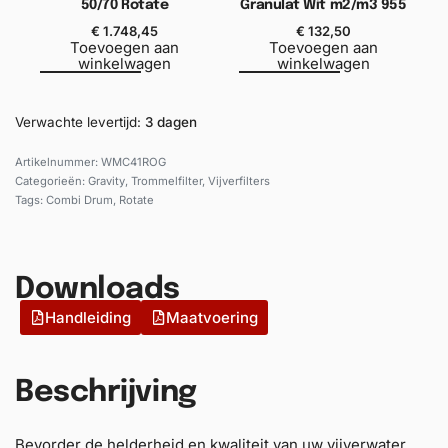
50/70 Rotate
Granulat Wit m2/m3 955
€
1.748,45
€
132,50
Toevoegen aan
Toevoegen aan
winkelwagen
winkelwagen
Verwachte levertijd:
3 dagen
WMC41ROG
Categorieën:
Gravity
,
Trommelfilter
,
Vijverfilters
Tags:
Combi Drum
,
Rotate
Downloads
Handleiding
Maatvoering
Beschrijving
Bevorder de helderheid en kwaliteit van uw vijverwater