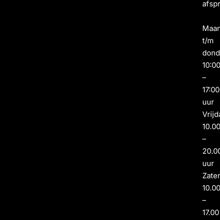
afsp
Maa
t/m
dond
10:0
–
17:00
uur
Vrijd
10.0
–
20.0
uur
Zate
10.0
–
17.00