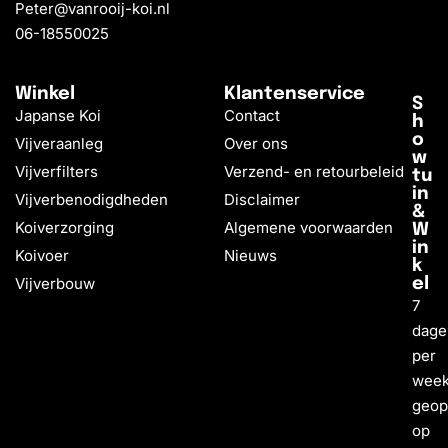
Peter@vanrooij-koi.nl
06-18550025
Winkel
Klantenservice
S
Japanse Koi
Contact
h
o
Vijveraanleg
Over ons
w
Vijverfilters
Verzend- en retourbeleid
tu
in
Vijverbenodigdheden
Disclaimer
&
Koiverzorging
Algemene voorwaarden
W
in
Koivoer
Nieuws
k
Vijverbouw
el
7
dage
per
wee
geo
op