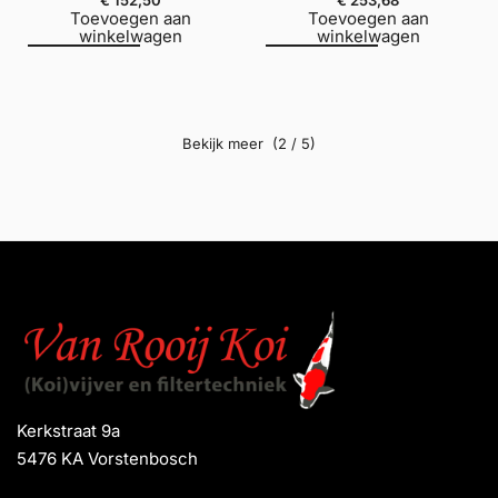
€
152,50
€
253,68
Toevoegen aan
Toevoegen aan
winkelwagen
winkelwagen
(2 / 5)
Kerkstraat 9a
5476 KA Vorstenbosch