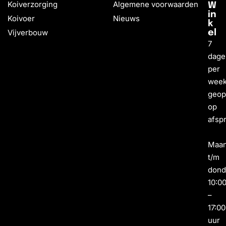
Koiverzorging
Algemene voorwaarden
W
in
Koivoer
Nieuws
k
Vijverbouw
el
7
dage
per
wee
geo
op
afsp
Maa
t/m
dond
10:0
–
17:00
uur