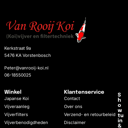
Kerkstraat 9a
5476 KA Vorstenbosch
Peter@vanrooij-koi.nl
06-18550025
Winkel
Klantenservice
S
Japanse Koi
Contact
h
o
Vijveraanleg
Over ons
w
Vijverfilters
Verzend- en retourbeleid
tu
in
Vijverbenodigdheden
Disclaimer
&