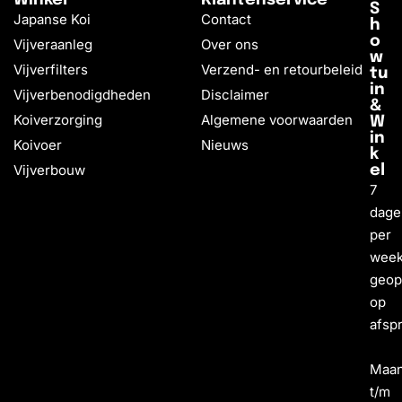
S
Japanse Koi
Contact
h
o
Vijveraanleg
Over ons
w
Vijverfilters
Verzend- en retourbeleid
tu
in
Vijverbenodigdheden
Disclaimer
&
Koiverzorging
Algemene voorwaarden
W
in
Koivoer
Nieuws
k
Vijverbouw
el
7
dage
per
wee
geo
op
afsp
Maa
t/m