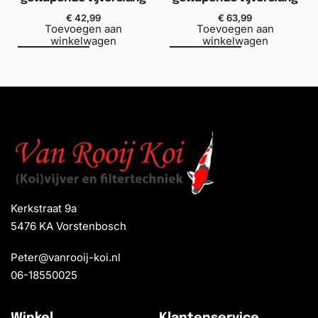
€
42,99
€
63,99
Toevoegen aan
Toevoegen aan
winkelwagen
winkelwagen
Kerkstraat 9a
5476 KA Vorstenbosch
Peter@vanrooij-koi.nl
06-18550025
Winkel
Klantenservice