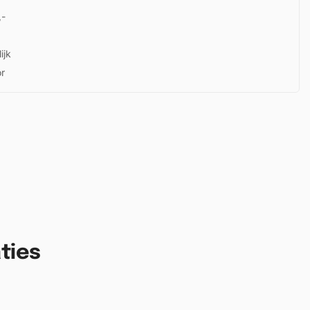
,-
ijk
or
ties