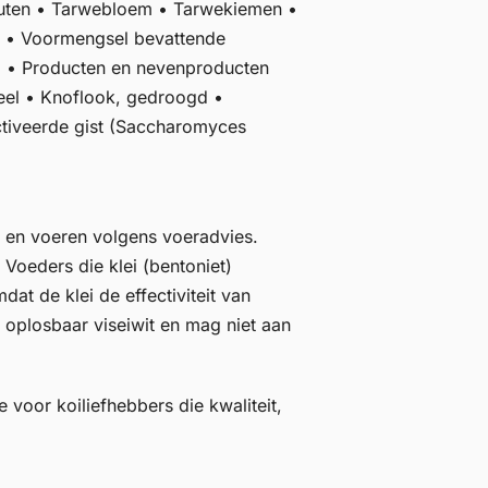
gluten • Tarwebloem • Tarwekiemen •
t • Voormengsel bevattende
s) • Producten en nevenproducten
meel • Knoflook, gedroogd •
ctiveerde gist (Saccharomyces
 en voeren volgens voeradvies.
 Voeders die klei (bentoniet)
at de klei de effectiviteit van
f oplosbaar viseiwit en mag niet aan
 voor koiliefhebbers die kwaliteit,
__________________________________