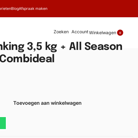
rieten
Blog
Afspraak maken
Zoeken
Account
Winkelwagen
0
nking 3,5 kg + All Season
g Combideal
Toevoegen aan winkelwagen