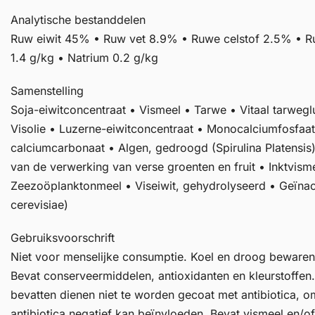
Analytische bestanddelen
Ruw eiwit 45% • Ruw vet 8.9% • Ruwe celstof 2.5% • R
1.4 g/kg • Natrium 0.2 g/kg
Samenstelling
Soja-eiwitconcentraat • Vismeel • Tarwe • Vitaal tarwe
Visolie • Luzerne-eiwitconcentraat • Monocalciumfosfaa
calciumcarbonaat • Algen, gedroogd (Spirulina Platensi
van de verwerking van verse groenten en fruit • Inktvis
Zeezoöplanktonmeel • Viseiwit, gehydrolyseerd • Geïna
cerevisiae)
Gebruiksvoorschrift
Niet voor menselijke consumptie. Koel en droog bewaren
Bevat conserveermiddelen, antioxidanten en kleurstoffen.
bevatten dienen niet te worden gecoat met antibiotica, omd
antibiotica negatief kan beïnvloeden. Bevat vismeel en/o