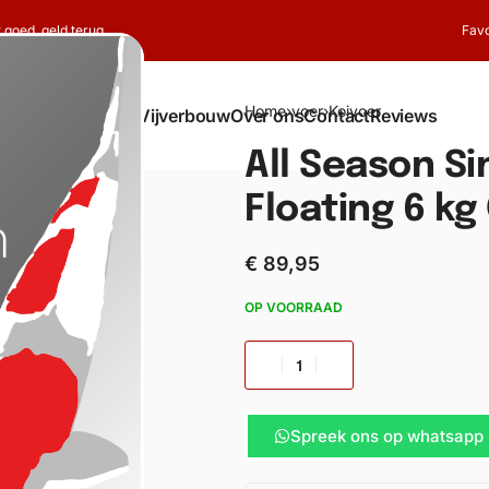
t goed, geld terug
Favo
Home
›
voer
›
Koivoer
Shop
Koi
Vijverbouw
Over ons
Contact
Reviews
All Season Si
Floating 6 k
€
89,95
OP VOORRAAD
Spreek ons op whatsapp