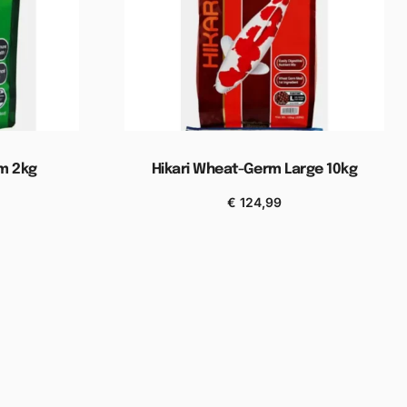
um 2kg
Hikari Wheat-Germ Large 10kg
€
124,99
elwagen
Toevoegen aan winkelwagen