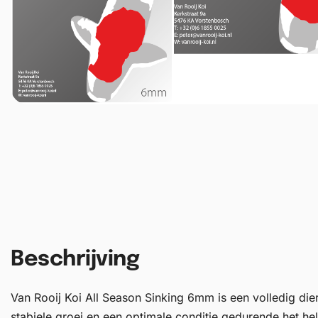
Beschrijving
Van Rooij Koi All Season Sinking 6mm is een volledig die
stabiele groei en een optimale conditie gedurende het he