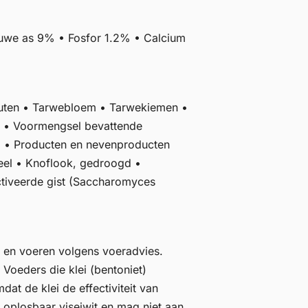
uwe as 9% • Fosfor 1.2% • Calcium
gluten • Tarwebloem • Tarwekiemen •
t • Voormengsel bevattende
s) • Producten en nevenproducten
meel • Knoflook, gedroogd •
ctiveerde gist (Saccharomyces
 en voeren volgens voeradvies.
 Voeders die klei (bentoniet)
at de klei de effectiviteit van
f oplosbaar viseiwit en mag niet aan