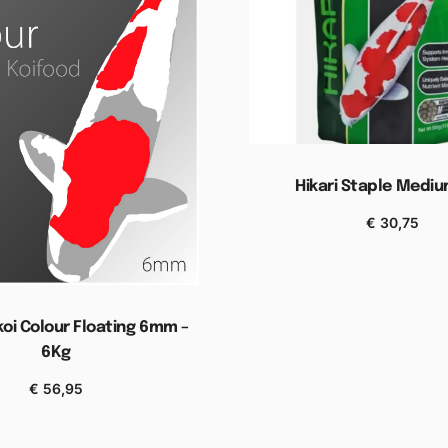
Hikari Staple Medi
€
30,75
Toevoegen aan wink
koi Colour Floating 6mm –
6Kg
€
56,95
gen aan winkelwagen