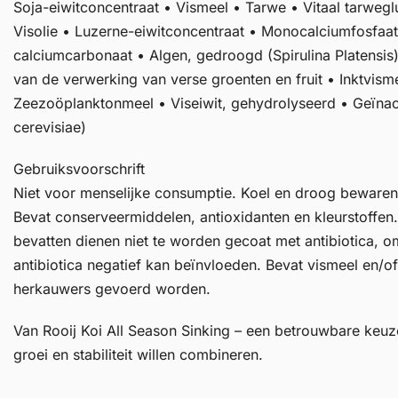
Soja-eiwitconcentraat • Vismeel • Tarwe • Vitaal tarwe
Visolie • Luzerne-eiwitconcentraat • Monocalciumfosfaa
calciumcarbonaat • Algen, gedroogd (Spirulina Platensi
van de verwerking van verse groenten en fruit • Inktvis
Zeezoöplanktonmeel • Viseiwit, gehydrolyseerd • Geïna
cerevisiae)
Gebruiksvoorschrift
Niet voor menselijke consumptie. Koel en droog bewaren
Bevat conserveermiddelen, antioxidanten en kleurstoffen.
bevatten dienen niet te worden gecoat met antibiotica, omd
antibiotica negatief kan beïnvloeden. Bevat vismeel en/o
herkauwers gevoerd worden.
Van Rooij Koi All Season Sinking – een betrouwbare keuze
groei en stabiliteit willen combineren.
______________________________________________________