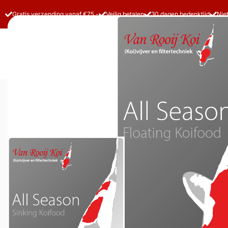
Gratis verzending vanaf €75,-
Veilig betalen
30 dagen bedenktijd
Nie