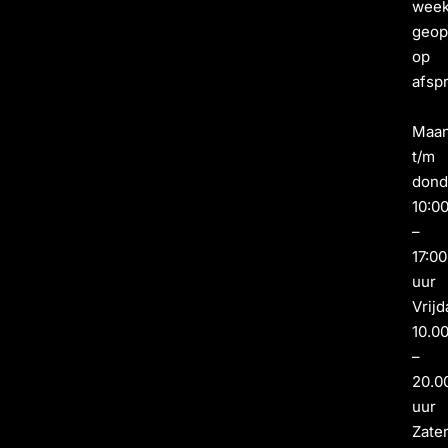
wee
geo
op
afsp
Maa
t/m
dond
10:0
–
17:00
uur
Vrijd
10.0
–
20.0
uur
Zate