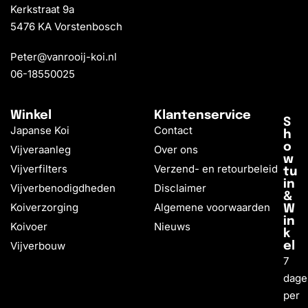
Kerkstraat 9a
5476 KA Vorstenbosch
Peter@vanrooij-koi.nl
06-18550025
Winkel
Klantenservice
S
Japanse Koi
Contact
h
o
Vijveraanleg
Over ons
w
Vijverfilters
Verzend- en retourbeleid
tu
in
Vijverbenodigdheden
Disclaimer
&
Koiverzorging
Algemene voorwaarden
W
in
Koivoer
Nieuws
k
Vijverbouw
el
7
dage
per