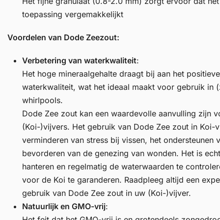
Het fijne granulaat (0.8-2.0 mm) zorgt ervoor dat het
toepassing vergemakkelijkt
Voordelen van Dode Zeezout:
Verbetering van waterkwaliteit
:
Het hoge mineraalgehalte draagt bij aan het positieve
waterkwaliteit, wat het ideaal maakt voor gebruik i
whirlpools.
Dode Zee zout kan een waardevolle aanvulling zijn 
(Koi-)vijvers. Het gebruik van Dode Zee zout in Koi-vi
verminderen van stress bij vissen, het ondersteunen
bevorderen van de genezing van wonden. Het is echte
hanteren en regelmatig de waterwaarden te controle
voor de Koi te garanderen. Raadpleeg altijd een expe
gebruik van Dode Zee zout in uw (Koi-)vijver.
Natuurlijk en GMO-vrij
:
Het feit dat het GMO-vrij is en grotendeels zongedro