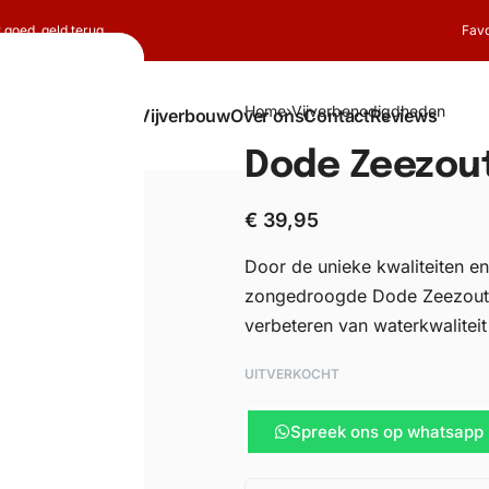
t goed, geld terug
Favo
Home
›
Vijverbenodigdheden
Shop
Koi
Vijverbouw
Over ons
Contact
Reviews
Dode Zeezout
€
39,95
Door de unieke kwaliteiten en
zongedroogde Dode Zeezout ee
verbeteren van waterkwaliteit
UITVERKOCHT
Spreek ons op whatsapp