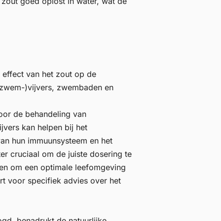
 zout goed oplost in water, wat de
 effect van het zout op de
n (zwem-)vijvers, zwembaden en
voor de behandeling van
jvers kan helpen bij het
 van hun immuunsysteem en het
r cruciaal om de juiste dosering te
ren om een optimale leefomgeving
rt voor specifiek advies over het
ogd, benadrukt de natuurlijke