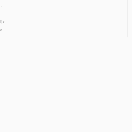
,-
ijk
or