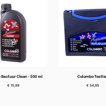
Bactuur Clean – 500 ml
Colombo Testl
€
15,99
€
54,95
gen aan winkelwagen
Toevoegen aan wink