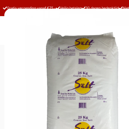
Gratis verzending vanaf €75,-
Veilig betalen
30 dagen bedenktijd
Nie