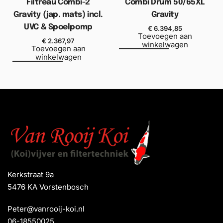
Filtreau Combi-2
Combi Drum 50/65XL
Gravity (jap. mats) incl.
Gravity
UVC & Spoelpomp
€
6.394,85
Toevoegen aan
€
2.367,97
winkelwagen
Toevoegen aan
winkelwagen
Kerkstraat 9a
5476 KA Vorstenbosch
Peter@vanrooij-koi.nl
06-18550025