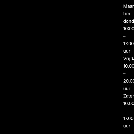
Maa
t/m
dond
10:0
–
17:00
uur
Vrijd
10.0
–
20.0
uur
Zate
10.0
–
17.00
uur