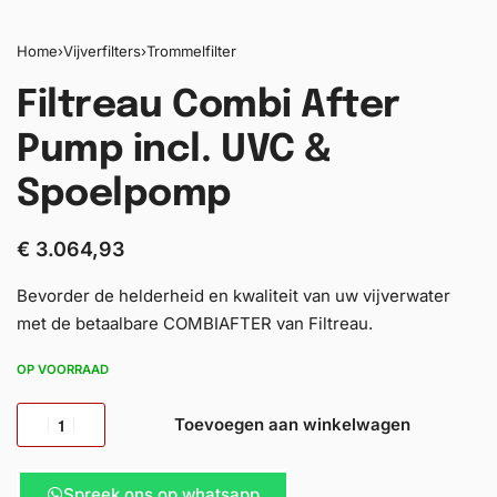
Home
›
Vijverfilters
›
Trommelfilter
Filtreau Combi After
Pump incl. UVC &
Spoelpomp
€
3.064,93
Bevorder de helderheid en kwaliteit van uw vijverwater
met de betaalbare COMBIAFTER van Filtreau.
OP VOORRAAD
Toevoegen aan winkelwagen
Spreek ons op whatsapp