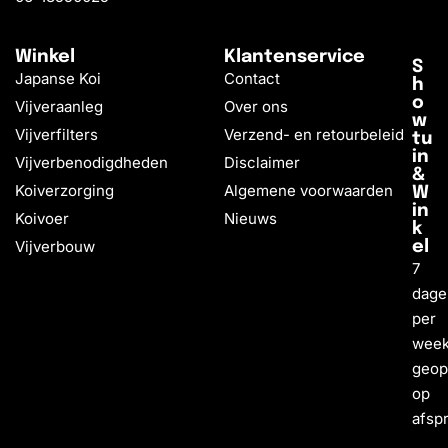
Winkel
Klantenservice
S
Japanse Koi
Contact
h
o
Vijveraanleg
Over ons
w
Vijverfilters
Verzend- en retourbeleid
tu
in
Vijverbenodigdheden
Disclaimer
&
Koiverzorging
Algemene voorwaarden
W
in
Koivoer
Nieuws
k
Vijverbouw
el
7
dage
per
wee
geo
op
afsp