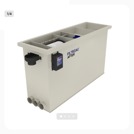
1
/
4
0