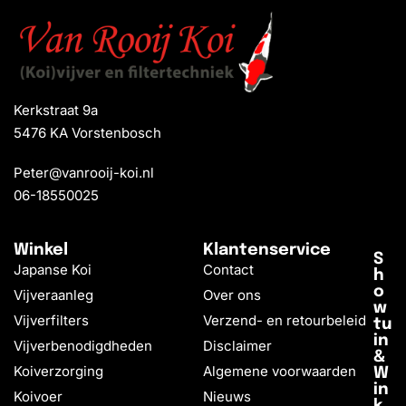
Kerkstraat 9a
5476 KA Vorstenbosch
Peter@vanrooij-koi.nl
06-18550025
Winkel
Klantenservice
S
Japanse Koi
Contact
h
o
Vijveraanleg
Over ons
w
Vijverfilters
Verzend- en retourbeleid
tu
in
Vijverbenodigdheden
Disclaimer
&
Koiverzorging
Algemene voorwaarden
W
in
Koivoer
Nieuws
k