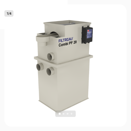
1
/
4
0