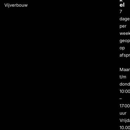
Vijverbouw
el
7
dage
per
wee
geo
op
afsp
Maa
t/m
dond
10:0
–
17:00
uur
Vrijd
10.0