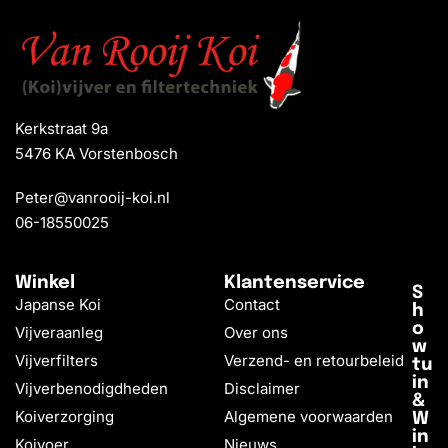
Kerkstraat 9a
5476 KA Vorstenbosch
Peter@vanrooij-koi.nl
06-18550025
Winkel
Klantenservice
S
Japanse Koi
Contact
h
o
Vijveraanleg
Over ons
w
Vijverfilters
Verzend- en retourbeleid
tu
in
Vijverbenodigdheden
Disclaimer
&
Koiverzorging
Algemene voorwaarden
W
in
Koivoer
Nieuws