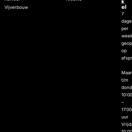
k
Vijverbouw
el
7
dage
per
wee
geo
op
afsp
Maa
t/m
dond
10:0
–
17:00
uur
Vrijd
10.0