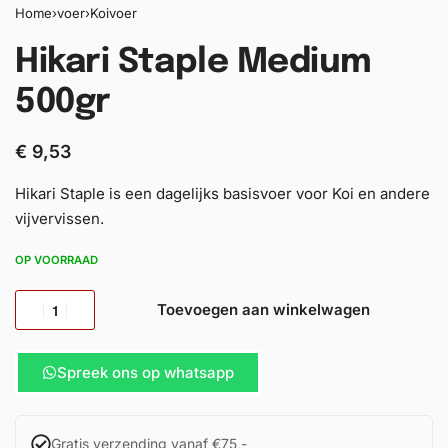
Home
›
voer
›
Koivoer
Hikari Staple Medium
500gr
€
9,53
Hikari Staple is een dagelijks basisvoer voor Koi en andere
vijvervissen.
OP VOORRAAD
Toevoegen aan winkelwagen
Spreek ons op whatsapp
Gratis verzending vanaf €75,-