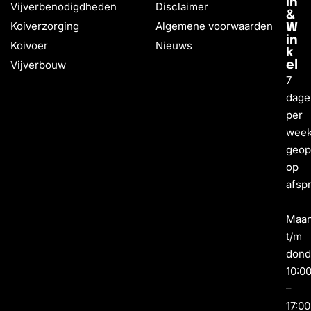
in
Vijverbenodigdheden
Disclaimer
&
Koiverzorging
Algemene voorwaarden
W
in
Koivoer
Nieuws
k
Vijverbouw
el
7
dage
per
wee
geo
op
afsp
Maa
t/m
dond
10:0
–
17:00