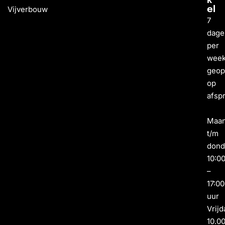
k
Vijverbouw
el
7
dage
per
wee
geo
op
afsp
Maa
t/m
dond
10:0
–
17:00
uur
Vrijd
10.0