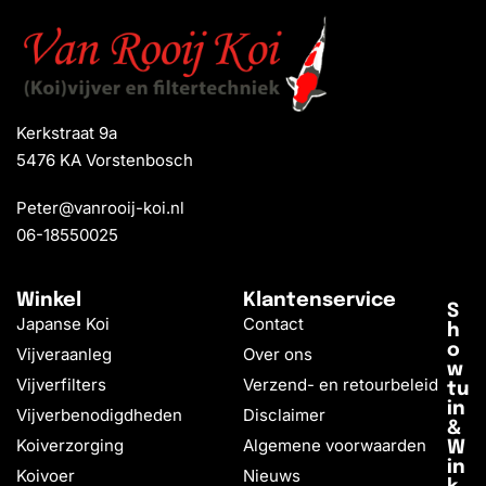
Kerkstraat 9a
5476 KA Vorstenbosch
Peter@vanrooij-koi.nl
06-18550025
Winkel
Klantenservice
S
Japanse Koi
Contact
h
o
Vijveraanleg
Over ons
w
Vijverfilters
Verzend- en retourbeleid
tu
in
Vijverbenodigdheden
Disclaimer
&
Koiverzorging
Algemene voorwaarden
W
in
Koivoer
Nieuws