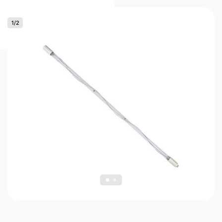
1
/
2
0