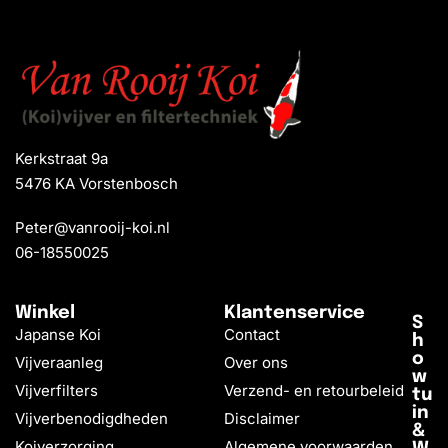
Kerkstraat 9a
5476 KA Vorstenbosch
Peter@vanrooij-koi.nl
06-18550025
Winkel
Klantenservice
S
Japanse Koi
Contact
h
o
Vijveraanleg
Over ons
w
Vijverfilters
Verzend- en retourbeleid
tu
in
Vijverbenodigdheden
Disclaimer
&
Koiverzorging
Algemene voorwaarden