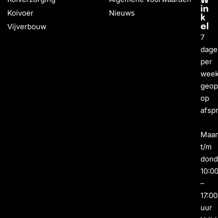
W
in
Koivoer
Nieuws
k
Vijverbouw
el
7
dage
per
wee
geo
op
afsp
Maa
t/m
dond
10:0
–
17:00
uur