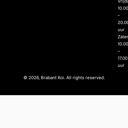
Vrijd
10.0
–
20.0
uur
Zate
10.0
–
17.00
uur
© 2026, Brabant Koi. All rights reserved.