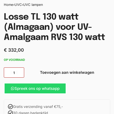
Home
›
UVC
›
UVC lampen
Losse TL 130 watt
(Almagaan) voor UV-
Amalgaam RVS 130 watt
€
332,00
OP VOORRAAD
Toevoegen aan winkelwagen
Spreek ons op whatsapp
Gratis verzending vanaf €75,-
30 dagen bedenktijd