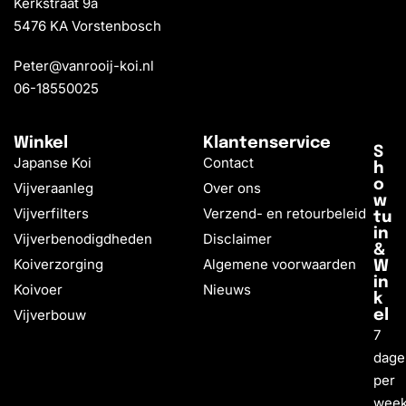
Kerkstraat 9a
5476 KA Vorstenbosch
Peter@vanrooij-koi.nl
06-18550025
Winkel
Klantenservice
S
Japanse Koi
Contact
h
o
Vijveraanleg
Over ons
w
Vijverfilters
Verzend- en retourbeleid
tu
in
Vijverbenodigdheden
Disclaimer
&
Koiverzorging
Algemene voorwaarden
W
in
Koivoer
Nieuws
k
Vijverbouw
el
7
dage
per
wee