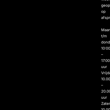
geo
op
afsp
Maa
t/m
dond
10:0
–
17:00
uur
Vrijd
10.0
–
20.0
uur
Zate
10.0