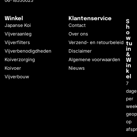
06-18550025
Winkel
Klantenservice
S
Japanse Koi
Contact
h
o
Vijveraanleg
Over ons
w
Vijverfilters
Verzend- en retourbeleid
tu
in
Vijverbenodigdheden
Disclaimer
&
Koiverzorging
Algemene voorwaarden
W
in
Koivoer
Nieuws
k
Vijverbouw
el
7
dage
per
wee
geo
op
afsp