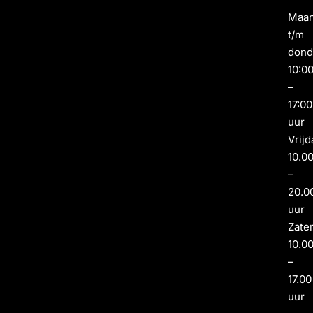
Maa
t/m
dond
10:0
–
17:00
uur
Vrijd
10.0
–
20.0
uur
Zate
10.0
–
17.00
uur