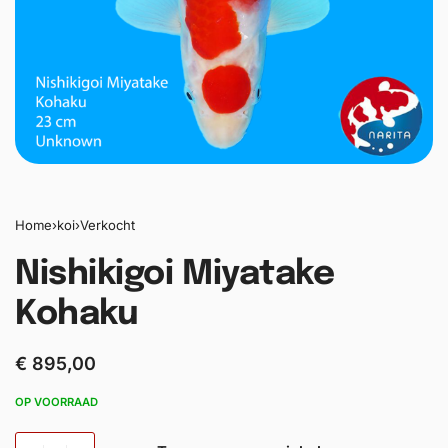
Home
›
koi
›
Verkocht
Nishikigoi Miyatake
Kohaku
€
895,00
OP VOORRAAD