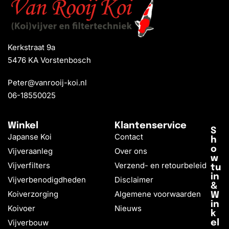
Kerkstraat 9a
5476 KA Vorstenbosch
Peter@vanrooij-koi.nl
06-18550025
Winkel
Klantenservice
S
Japanse Koi
Contact
h
o
Vijveraanleg
Over ons
w
Vijverfilters
Verzend- en retourbeleid
tu
in
Vijverbenodigdheden
Disclaimer
&
Koiverzorging
Algemene voorwaarden
W
in
Koivoer
Nieuws
k
Vijverbouw
el