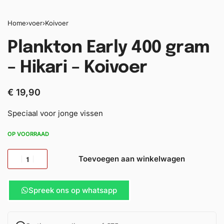
Home
›
voer
›
Koivoer
Plankton Early 400 gram
– Hikari – Koivoer
€
19,90
Speciaal voor jonge vissen
OP VOORRAAD
Toevoegen aan winkelwagen
Spreek ons op whatsapp