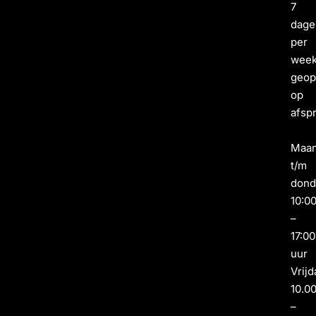
7
dage
per
wee
geo
op
afsp
Maa
t/m
dond
10:0
–
17:00
uur
Vrijd
10.0
–