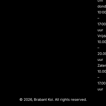
t/m
dond
10:0
–
17:00
uur
Vrijd
10.0
–
20.0
uur
Zate
10.0
–
17.00
uur
© 2026, Brabant Koi. All rights reserved.