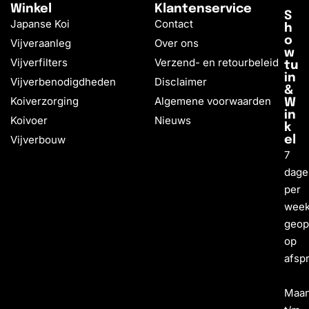
Winkel
Klantenservice
S
Japanse Koi
Contact
h
o
Vijveraanleg
Over ons
w
Vijverfilters
Verzend- en retourbeleid
tu
in
Vijverbenodigdheden
Disclaimer
&
Koiverzorging
Algemene voorwaarden
W
in
Koivoer
Nieuws
k
Vijverbouw
el
7
dage
per
wee
geo
op
afsp
Maa