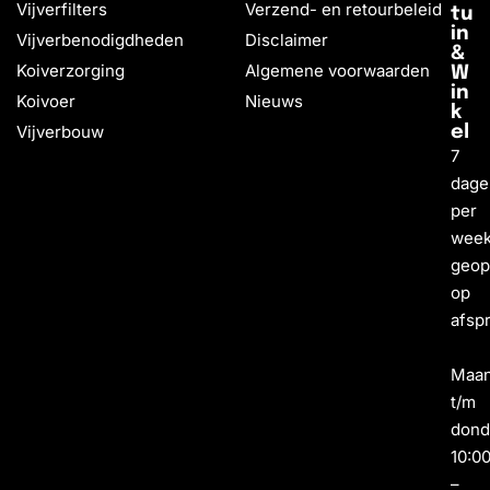
Vijverfilters
Verzend- en retourbeleid
tu
in
Vijverbenodigdheden
Disclaimer
&
Koiverzorging
Algemene voorwaarden
W
in
Koivoer
Nieuws
k
Vijverbouw
el
7
dage
per
wee
geo
op
afsp
Maa
t/m
dond
10:0
–