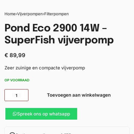
Home
›
Vijverpompen
›
Filterpompen
Pond Eco 2900 14W –
SuperFish vijverpomp
€
89,99
Zeer zuinige en compacte vijverpomp
OP VOORRAAD
Toevoegen aan winkelwagen
Spreek ons op whatsapp