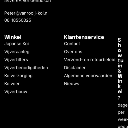
5476 KA Vorstenbosch
Peter@vanrooij-koi.nl
06-18550025
Winkel
Klantenservice
S
Japanse Koi
Contact
h
o
Vijveraanleg
Over ons
w
Vijverfilters
Verzend- en retourbeleid
tu
in
Vijverbenodigdheden
Disclaimer
&
Koiverzorging
Algemene voorwaarden
W
in
Koivoer
Nieuws
k
Vijverbouw
el
7
dage
per
wee
geo