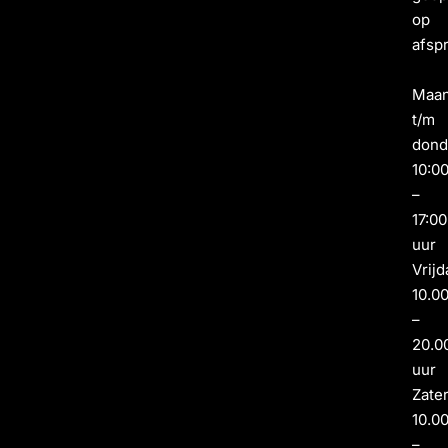
op
afsp
Maa
t/m
dond
10:0
–
17:00
uur
Vrijd
10.0
–
20.0
uur
Zate
10.0
–