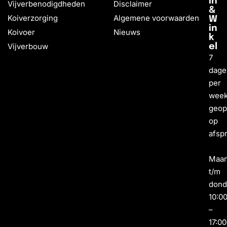
in
Vijverbenodigdheden
Disclaimer
&
Koiverzorging
Algemene voorwaarden
W
in
Koivoer
Nieuws
k
Vijverbouw
el
7
dage
per
wee
geo
op
afsp
Maa
t/m
dond
10:0
–
17:00