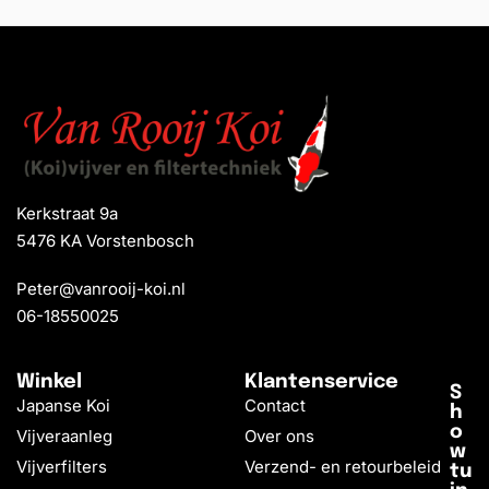
Kerkstraat 9a
5476 KA Vorstenbosch
Peter@vanrooij-koi.nl
06-18550025
Winkel
Klantenservice
S
Japanse Koi
Contact
h
o
Vijveraanleg
Over ons
w
Vijverfilters
Verzend- en retourbeleid
tu