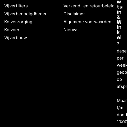
w
Vijverfilters
Verzend- en retourbeleid
tu
in
Vijverbenodigdheden
Disclaimer
&
Koiverzorging
Algemene voorwaarden
W
in
Koivoer
Nieuws
k
Vijverbouw
el
7
dage
per
wee
geo
op
afsp
Maa
t/m
dond
10:0