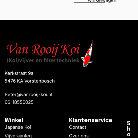
winkelwagen
Kerkstraat 9a
5476 KA Vorstenbosch
Peter@vanrooij-koi.nl
06-18550025
Winkel
Klantenservice
S
Japanse Koi
Contact
h
o
Vijveraanleg
Over ons