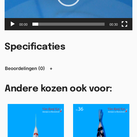
s
p
e
l
00:00
00:30
e
r
Specificaties
Beoordelingen (0)
Andere kozen ook voor: