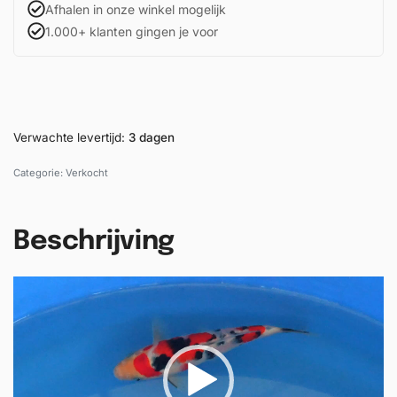
Afhalen in onze winkel mogelijk
1.000+ klanten gingen je voor
Verwachte levertijd:
3 dagen
Categorie:
Verkocht
Beschrijving
V
i
d
e
o