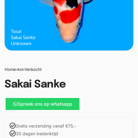
Home
›
koi
›
Verkocht
Sakai Sanke
Spreek ons op whatsapp
Gratis verzending vanaf €75,-
30 dagen bedenktijd