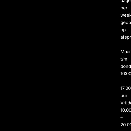
dage
per
wee
geo
op
afsp
Maa
t/m
dond
10:0
–
17:00
uur
Vrijd
10.0
–
20.0