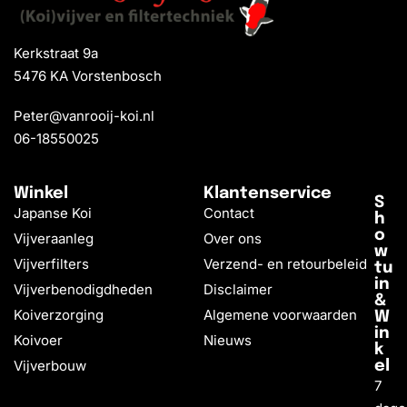
Kerkstraat 9a
5476 KA Vorstenbosch
Peter@vanrooij-koi.nl
06-18550025
Winkel
Klantenservice
S
Japanse Koi
Contact
h
o
Vijveraanleg
Over ons
w
Vijverfilters
Verzend- en retourbeleid
tu
in
Vijverbenodigdheden
Disclaimer
&
Koiverzorging
Algemene voorwaarden
W
in
Koivoer
Nieuws
k
Vijverbouw
el
7