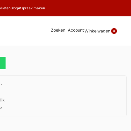
rieten
Blog
Afspraak maken
Zoeken
Account
Winkelwagen
0
,-
ijk
or