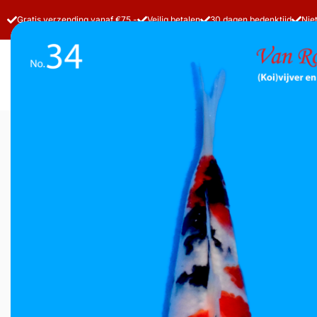
Gratis verzending vanaf €75,-
Veilig betalen
30 dagen bedenktijd
Nie