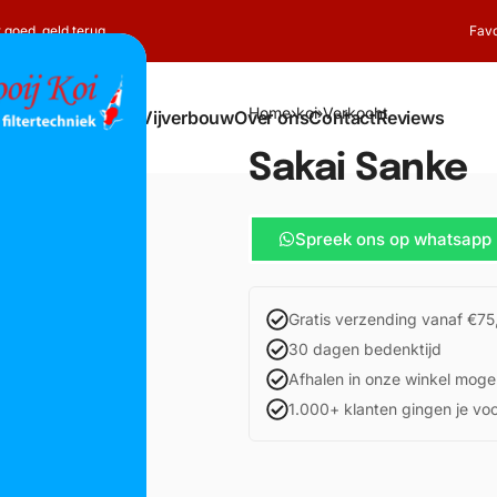
t goed, geld terug
Favo
Home
›
koi
›
Verkocht
Shop
Koi
Vijverbouw
Over ons
Contact
Reviews
Sakai Sanke
Spreek ons op whatsapp
Gratis verzending vanaf €75
30 dagen bedenktijd
Afhalen in onze winkel mogel
1.000+ klanten gingen je vo