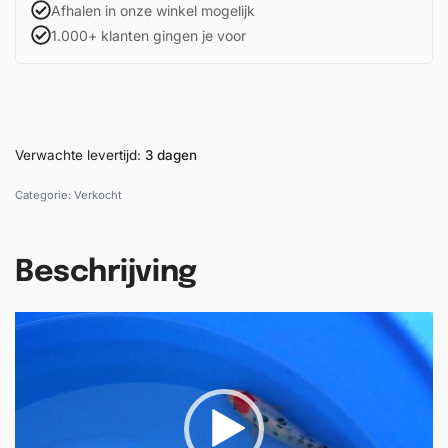
Afhalen in onze winkel mogelijk
1.000+ klanten gingen je voor
Verwachte levertijd:
3 dagen
Categorie:
Verkocht
Beschrijving
V
i
d
e
o