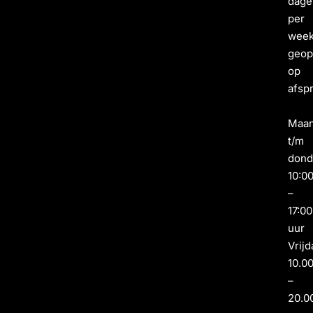
dage
per
wee
geo
op
afsp
Maa
t/m
dond
10:0
–
17:00
uur
Vrijd
10.0
–
20.0