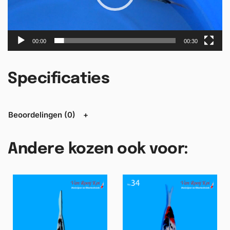
s
p
e
l
00:00
00:30
e
r
Specificaties
Beoordelingen (0)
Andere kozen ook voor: