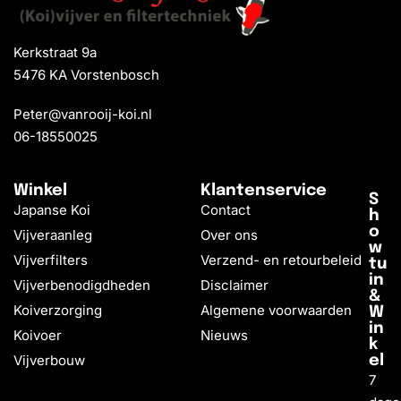
Kerkstraat 9a
5476 KA Vorstenbosch
Peter@vanrooij-koi.nl
06-18550025
Winkel
Klantenservice
S
Japanse Koi
Contact
h
o
Vijveraanleg
Over ons
w
Vijverfilters
Verzend- en retourbeleid
tu
in
Vijverbenodigdheden
Disclaimer
&
Koiverzorging
Algemene voorwaarden
W
in
Koivoer
Nieuws
k
Vijverbouw
el
7