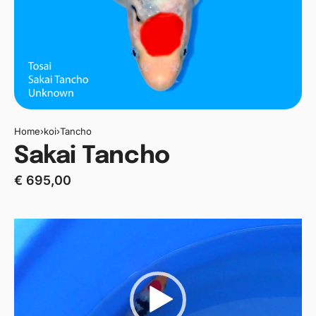
Home
›
koi
›
Tancho
Sakai Tancho
€
695,00
Videospeler