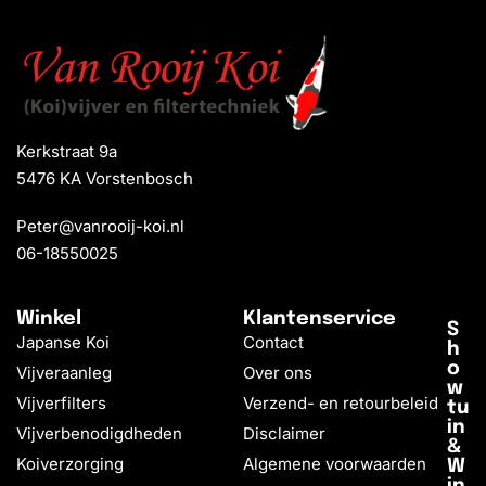
Kerkstraat 9a
5476 KA Vorstenbosch
Peter@vanrooij-koi.nl
06-18550025
Winkel
Klantenservice
S
Japanse Koi
Contact
h
o
Vijveraanleg
Over ons
w
Vijverfilters
Verzend- en retourbeleid
tu
in
Vijverbenodigdheden
Disclaimer
&
Koiverzorging
Algemene voorwaarden
W
in