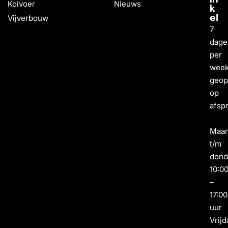
Koivoer
Nieuws
k
Vijverbouw
el
7
dage
per
wee
geo
op
afsp
Maa
t/m
dond
10:0
–
17:00
uur
Vrijd