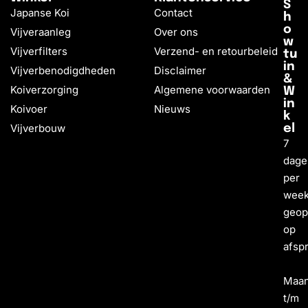
S
Japanse Koi
Contact
h
o
Vijveraanleg
Over ons
w
Vijverfilters
Verzend- en retourbeleid
tu
in
Vijverbenodigdheden
Disclaimer
&
Koiverzorging
Algemene voorwaarden
W
in
Koivoer
Nieuws
k
Vijverbouw
el
7
dage
per
wee
geo
op
afsp
Maa
t/m