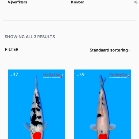
Vijverfilters
Koivoer
Ko
SHOWING ALL 3 RESULTS
FILTER
Standaard sortering