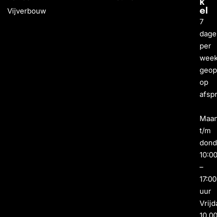
k
Vijverbouw
el
7
dage
per
wee
geo
op
afsp
Maa
t/m
dond
10:0
–
17:00
uur
Vrijd
10.0