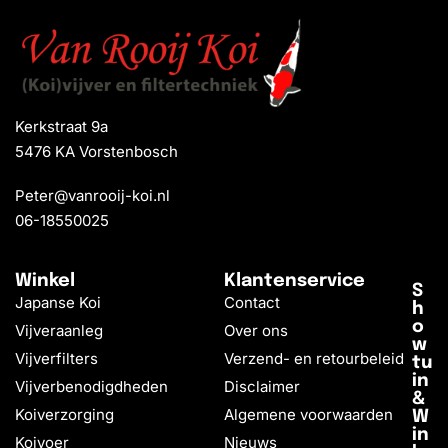
Kerkstraat 9a
5476 KA Vorstenbosch
Peter@vanrooij-koi.nl
06-18550025
Winkel
Klantenservice
S
Japanse Koi
Contact
h
o
Vijveraanleg
Over ons
w
Vijverfilters
Verzend- en retourbeleid
tu
in
Vijverbenodigdheden
Disclaimer
&
Koiverzorging
Algemene voorwaarden
W
in
Koivoer
Nieuws