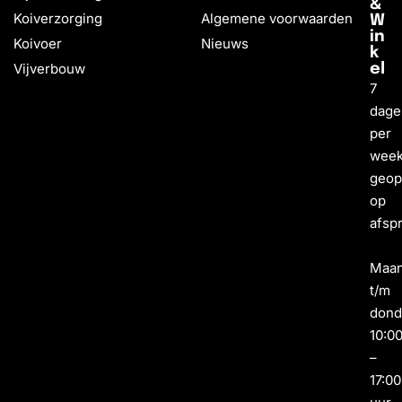
&
Koiverzorging
Algemene voorwaarden
W
in
Koivoer
Nieuws
k
Vijverbouw
el
7
dage
per
wee
geo
op
afsp
Maa
t/m
dond
10:0
–
17:00