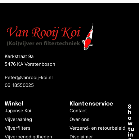
Kerkstraat 9a
5476 KA Vorstenbosch
Peter@vanrooij-koi.nl
06-18550025
Winkel
Klantenservice
S
Japanse Koi
Contact
h
o
Vijveraanleg
Over ons
w
Vijverfilters
Verzend- en retourbeleid
tu
in
Vijverbenodigdheden
Disclaimer