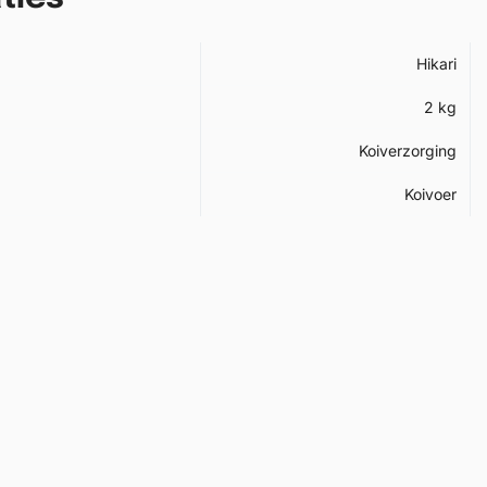
Hikari
2 kg
Koiverzorging
Koivoer