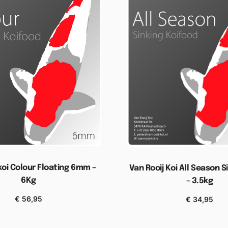
koi Colour Floating 6mm –
Van Rooij Koi All Season 
6Kg
– 3.5kg
€
56,95
€
34,95
gen aan winkelwagen
Toevoegen aan wink