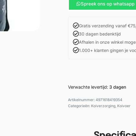
Spreek ons op whatsapp
Gratis verzending vanaf €75
30 dagen bedenktijd
Afhalen in onze winkel mogel
1.000+ klanten gingen je vo
Verwachte levertijd:
3 dagen
4971618419354
Categorieën:
Koiverzorging
,
Koivoer
Specifica