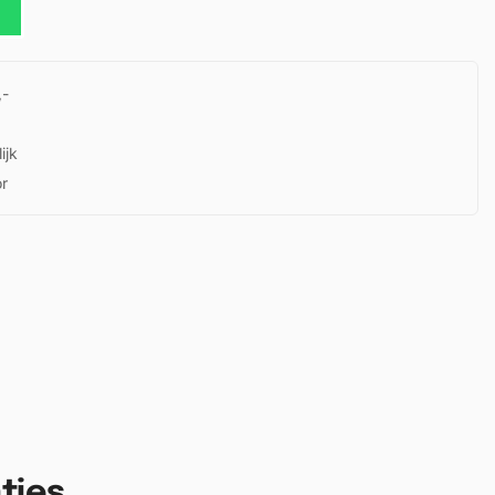
,-
ijk
or
ties