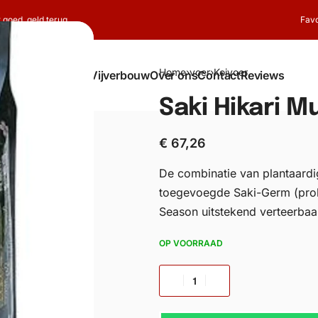
t goed, geld terug
Favo
Home
›
voer
›
Koivoer
Shop
Koi
Vijverbouw
Over ons
Contact
Reviews
Saki Hikari 
€
67,26
De combinatie van plantaardig
toegevoegde Saki-Germ (probio
Season uitstekend verteerbaar
OP VOORRAAD