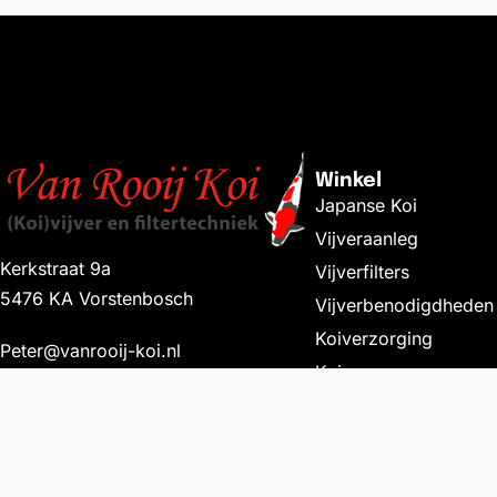
Winkel
Japanse Koi
Vijveraanleg
Kerkstraat 9a
Vijverfilters
5476 KA Vorstenbosch
Vijverbenodigdheden
Koiverzorging
Peter@vanrooij-koi.nl
Koivoer
06-18550025
Vijverbouw
Saki Hikari Multi Season Medi
© 2026, Brabant Koi. All rights reserved.