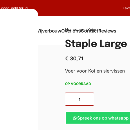
t goed, geld terug
Favo
Home
›
voer
›
Koivoer
Shop
Koi
Vijverbouw
Over ons
Contact
Reviews
Staple Large 2
€
30,71
Voer voor Koi en siervissen
OP VOORRAAD
Spreek ons op whatsapp