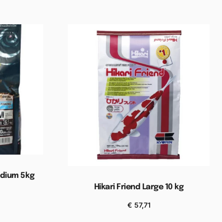
edium 5kg
Hikari Friend Large 10 kg
elwagen
€
57,71
Toevoegen aan winkelwagen