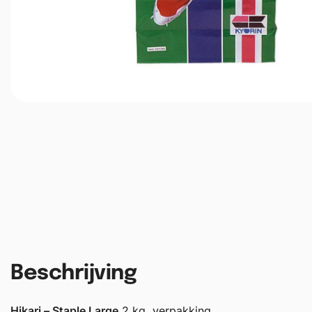
Beschrijving
Hikari – Staple Large
2 kg. verpakking