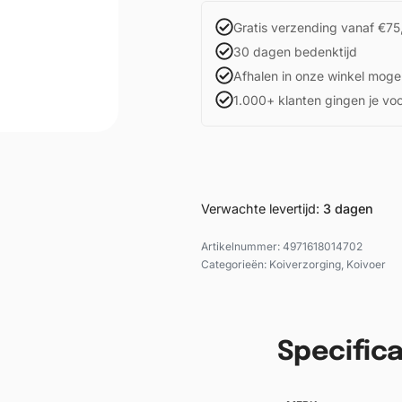
Gratis verzending vanaf €75
30 dagen bedenktijd
Afhalen in onze winkel mogel
1.000+ klanten gingen je vo
Verwachte levertijd:
3 dagen
4971618014702
Categorieën:
Koiverzorging
,
Koivoer
Specifica