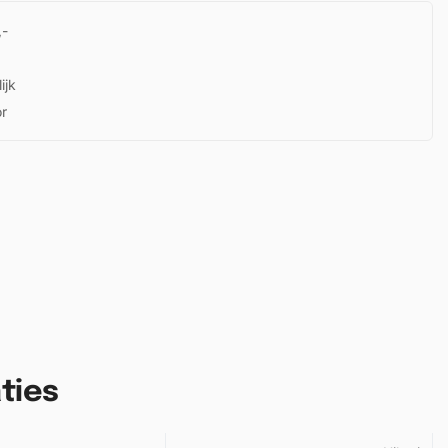
,-
ijk
or
ties