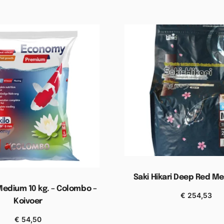
Saki Hikari Deep Red M
edium 10 kg. – Colombo –
€
254,53
Koivoer
Toevoegen aan wink
€
54,50