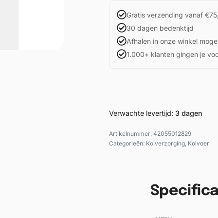
Gratis verzending vanaf €75
30 dagen bedenktijd
Afhalen in onze winkel mogel
1.000+ klanten gingen je vo
Verwachte levertijd:
3 dagen
42055012829
Categorieën:
Koiverzorging
,
Koivoer
Specifica