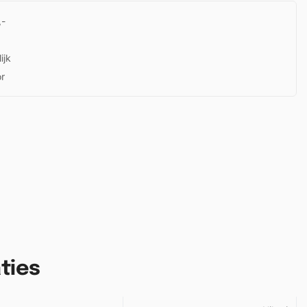
,-
ijk
or
ties