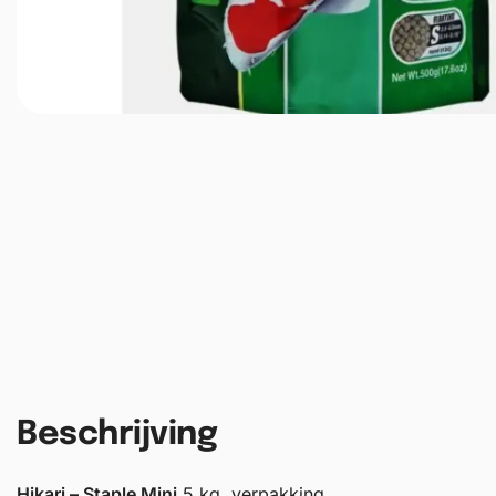
Beschrijving
Hikari – Staple Mini
5 kg. verpakking