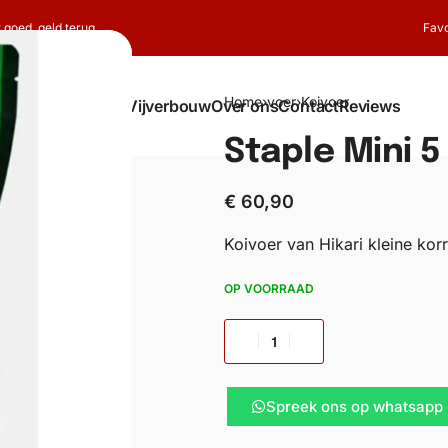
t goed, geld terug
Favo
Home
›
voer
›
Koivoer
Shop
Koi
Vijverbouw
Over ons
Contact
Reviews
Staple Mini 5 
€
60,90
Koivoer van Hikari kleine korr
OP VOORRAAD
Spreek ons op whatsapp