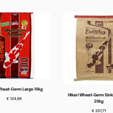
Wheat-Germ Large 10kg
Hikari Wheat-Germ Sink
€
124,99
20kg
gen aan winkelwagen
€
257,71