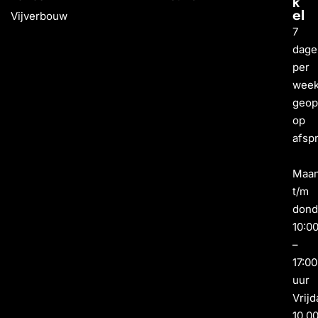
k
Vijverbouw
el
7
dage
per
wee
geo
op
afsp
Maa
t/m
dond
10:0
–
17:00
uur
Vrijd
10.0