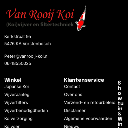
Kerkstraat 9a
5476 KA Vorstenbosch
Peter@vanrooij-koi.nl
06-18550025
Winkel
Klantenservice
S
Japanse Koi
Contact
h
o
Vijveraanleg
Over ons
w
Vijverfilters
Verzend- en retourbeleid
tu
in
Vijverbenodigdheden
Disclaimer
&
Koiverzorging
Algemene voorwaarden
W
in
Koivoer
Nieuws