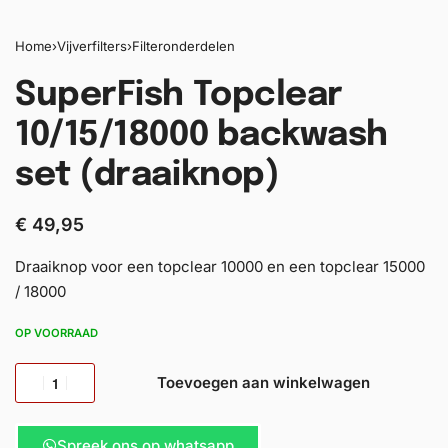
Home
›
Vijverfilters
›
Filteronderdelen
SuperFish Topclear
10/15/18000 backwash
set (draaiknop)
€
49,95
Draaiknop voor een topclear 10000 en een topclear 15000
/ 18000
OP VOORRAAD
Toevoegen aan winkelwagen
Spreek ons op whatsapp