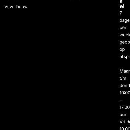
k
Vijverbouw
el
7
dage
per
wee
geo
op
afsp
Maa
t/m
dond
10:0
–
17:00
uur
Vrijd
10.0