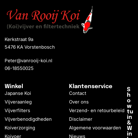
Kerkstraat 9a
5476 KA Vorstenbosch
Peter@vanrooij-koi.nl
06-18550025
Winkel
Klantenservice
S
Japanse Koi
Contact
h
o
Vijveraanleg
Over ons
w
Vijverfilters
Verzend- en retourbeleid
tu
in
Vijverbenodigdheden
Disclaimer
&
Koiverzorging
Algemene voorwaarden
W
in
Koivoer
Nieuws