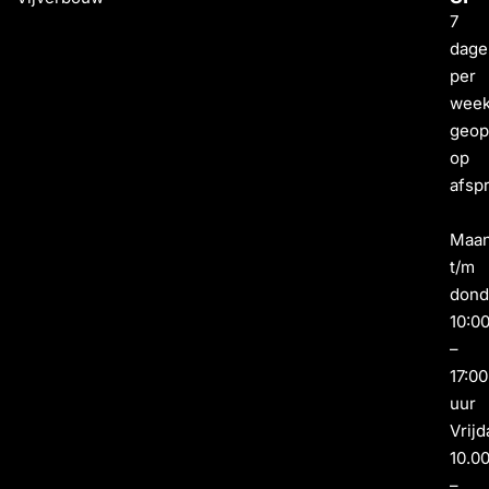
7
dage
per
wee
geo
op
afsp
Maa
t/m
dond
10:0
–
17:00
uur
Vrijd
10.0
–