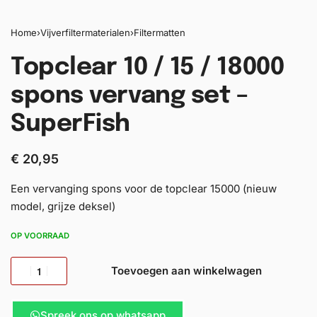
Home
›
Vijverfiltermaterialen
›
Filtermatten
Topclear 10 / 15 / 18000
spons vervang set –
SuperFish
€
20,95
Een vervanging spons voor de topclear 15000 (nieuw
model, grijze deksel)
OP VOORRAAD
Toevoegen aan winkelwagen
Spreek ons op whatsapp