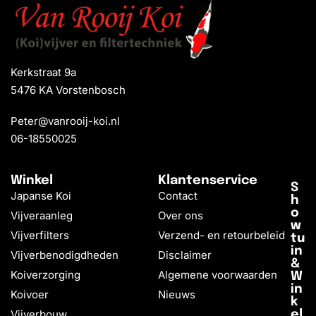
Kerkstraat 9a
5476 KA Vorstenbosch
Peter@vanrooij-koi.nl
06-18550025
Winkel
Klantenservice
S
Japanse Koi
Contact
h
o
Vijveraanleg
Over ons
w
Vijverfilters
Verzend- en retourbeleid
tu
in
Vijverbenodigdheden
Disclaimer
&
Koiverzorging
Algemene voorwaarden
W
in
Koivoer
Nieuws
k
Vijverbouw
el