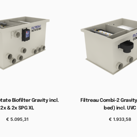
tate Biofilter Gravity incl.
Filtreau Combi-2 Gravit
2x & 2x SPG XL
bed) incl. UVC
€
5.095,31
€
1.933,58
gen aan winkelwagen
Toevoegen aan wink