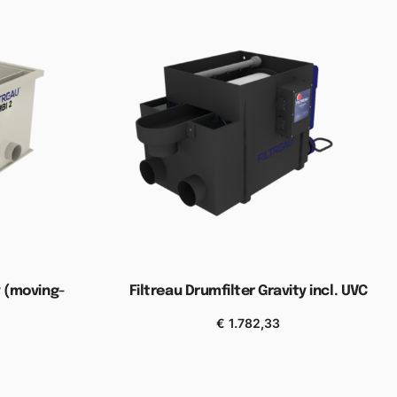
y (moving-
Filtreau Drumfilter Gravity incl. UVC
€
1.782,33
Toevoegen aan winkelwagen
elwagen