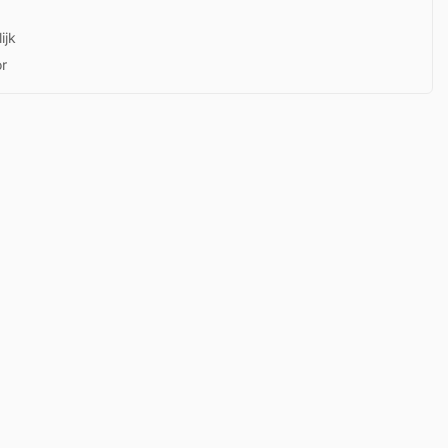
ijk
or