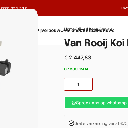
t goed, geld terug
Favo
Home
›
Vijverfilters
›
Gravity
Shop
Koi
Vijverbouw
Over ons
Contact
Reviews
Van Rooij Koi
€
2.447,83
OP VOORRAAD
Spreek ons op whatsapp
Gratis verzending vanaf €75