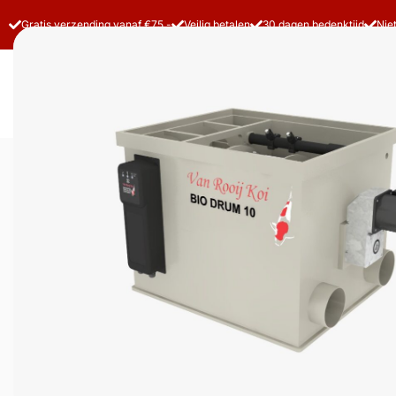
Gratis verzending vanaf €75,-
Veilig betalen
30 dagen bedenktijd
Nie