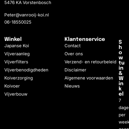
5476 KA Vorstenbosch
Peter@vanrooij-koi.nl
06-18550025
Winkel
Klantenservice
S
Japanse Koi
Contact
h
o
Vijveraanleg
Over ons
w
Vijverfilters
Verzend- en retourbeleid
tu
in
Vijverbenodigdheden
Disclaimer
&
Koiverzorging
Algemene voorwaarden
W
in
Koivoer
Nieuws
k
Vijverbouw
el
7
dage
per
wee