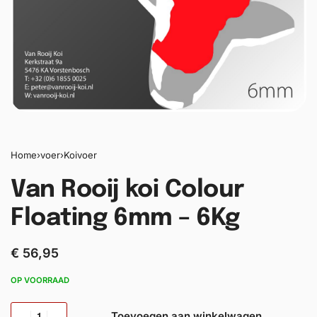
Home
›
voer
›
Koivoer
Van Rooij koi Colour
Floating 6mm – 6Kg
€
56,95
OP VOORRAAD
Toevoegen aan winkelwagen