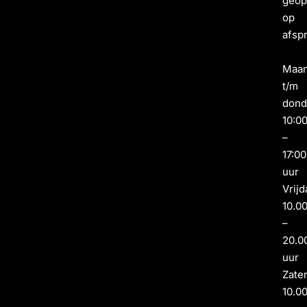
geo
op
afsp
Maa
t/m
dond
10:0
–
17:00
uur
Vrijd
10.0
–
20.0
uur
Zate
10.0