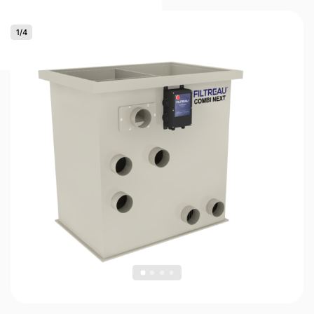
1
/
4
0