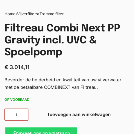
Home
›
Vijverfilters
›
Trommelfilter
Filtreau Combi Next PP
Gravity incl. UVC &
Spoelpomp
€
3.014,11
Bevorder de helderheid en kwaliteit van uw vijverwater
met de betaalbare COMBINEXT van Filtreau.
OP VOORRAAD
Toevoegen aan winkelwagen
Spreek ons op whatsapp