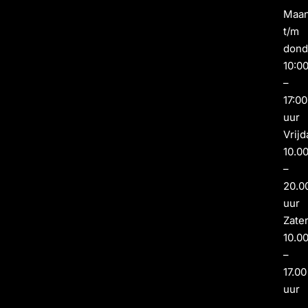
Maa
t/m
dond
10:0
–
17:00
uur
Vrijd
10.0
–
20.0
uur
Zate
10.0
–
17.00
uur