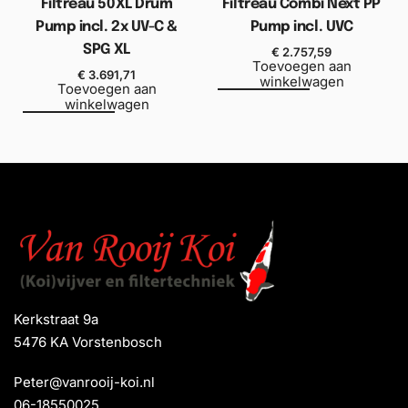
Filtreau 50XL Drum
Filtreau Combi Next PP
Pump incl. 2x UV-C &
Pump incl. UVC
SPG XL
€
2.757,59
Toevoegen aan
€
3.691,71
winkelwagen
Toevoegen aan
winkelwagen
Kerkstraat 9a
5476 KA Vorstenbosch
Peter@vanrooij-koi.nl
06-18550025