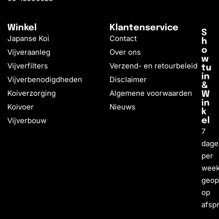
Winkel
Klantenservice
S
Japanse Koi
Contact
h
o
Vijveraanleg
Over ons
w
Vijverfilters
Verzend- en retourbeleid
tu
in
Vijverbenodigdheden
Disclaimer
&
Koiverzorging
Algemene voorwaarden
W
in
Koivoer
Nieuws
k
Vijverbouw
el
7
dage
per
wee
geo
op
afsp