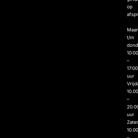
op
afsp
Maa
t/m
dond
10:0
–
17:00
uur
Vrijd
10.0
–
20.0
uur
Zate
10.0
–