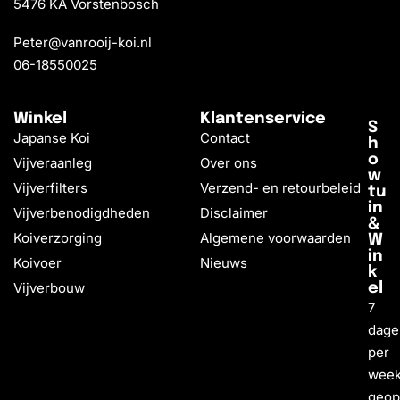
5476 KA Vorstenbosch
Peter@vanrooij-koi.nl
06-18550025
Winkel
Klantenservice
S
Japanse Koi
Contact
h
o
Vijveraanleg
Over ons
w
Vijverfilters
Verzend- en retourbeleid
tu
in
Vijverbenodigdheden
Disclaimer
&
Koiverzorging
Algemene voorwaarden
W
in
Koivoer
Nieuws
k
Vijverbouw
el
7
dage
per
wee
geo