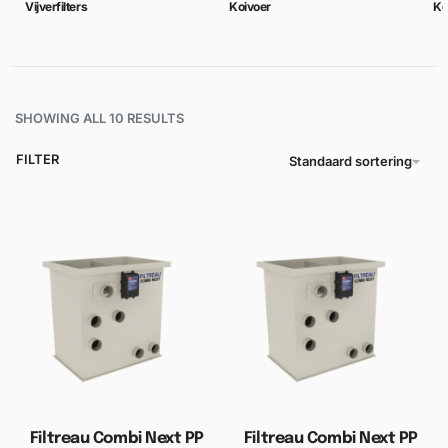
Vijverfilters
Koivoer
Ko
SHOWING ALL 10 RESULTS
FILTER
Standaard sortering
Filtreau Combi Next PP
Filtreau Combi Next PP