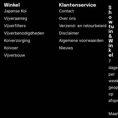
Winkel
Klantenservice
S
Japanse Koi
Contact
h
o
Vijveraanleg
Over ons
w
Vijverfilters
Verzend- en retourbeleid
tu
in
Vijverbenodigdheden
Disclaimer
&
Koiverzorging
Algemene voorwaarden
W
in
Koivoer
Nieuws
k
Vijverbouw
el
7
dage
per
wee
geo
op
afsp
Maa