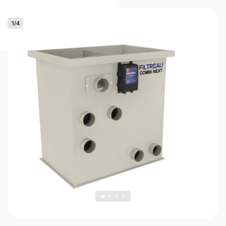
1
/
4
0